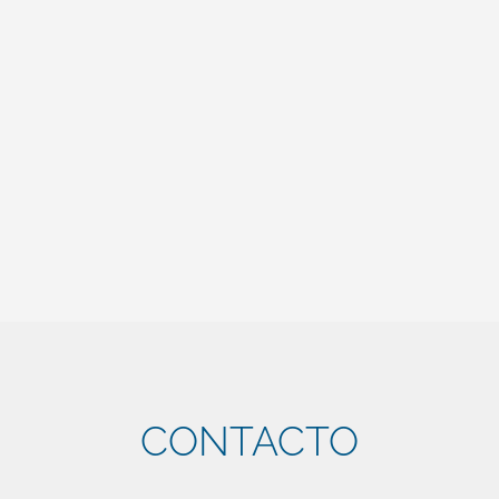
de Economía), que crea el “Programa Nacional de
edición y...
ENTRADAS SIGUIENTES »
CONTACTO