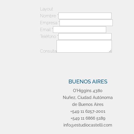
Layout
Nombre
*
Empresa
*
Email
*
Teléfono
*
Consulta
BUENOS AIRES
O'Higgins 4380
Nuñez, Ciudad Autónoma
de Buenos Aires
+549 11 6257-2001
+549 11 6866 5189
info@estudiocastelli.com